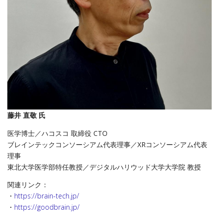
藤井 直敬 氏
医学博士／ハコスコ 取締役 CTO
ブレインテックコンソーシアム代表理事／XRコンソーシアム代表
理事
東北大学医学部特任教授／デジタルハリウッド大学大学院 教授
関連リンク：
・
https://brain-tech.jp/
・
https://goodbrain.jp/