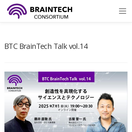
コ
ン
メニュ
テ
ン
ツ
イベント
参加する
活動内容
へ
ス
BTC BrainTech Talk vol.14
キ
ブレインテックとは
組織概要
お問い合わせ
ッ
プ