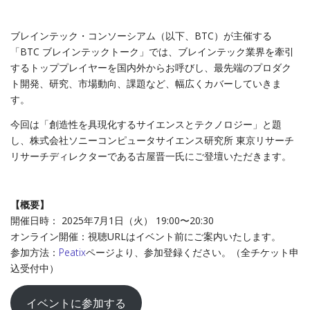
ブレインテック・コンソーシアム（以下、BTC）が主催する
「BTC ブレインテックトーク」では、ブレインテック業界を牽引
するトッププレイヤーを国内外からお呼びし、最先端のプロダク
ト開発、研究、市場動向、課題など、幅広くカバーしていきま
す。
今回は「創造性を具現化するサイエンスとテクノロジー」と題
し、株式会社ソニーコンピュータサイエンス研究所 東京リサーチ
リサーチディレクターである古屋晋一氏にご登壇いただきます。
【概要】
開催日時： 2025年7月1日（火） 19:00〜20:30
オンライン開催：視聴URLはイベント前にご案内いたします。
参加方法：
Peatix
ページより、参加登録ください。（全チケット申
込受付中）
イベントに参加する