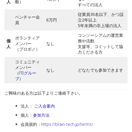
人
般）
すべての法人
従業員30名以下、かつ設
ベンチャー会
6万円
立2年以上
員
5年未満の非上場の法人
コンソーシアムの運営業
ボランティア
個
務や活動
メンバー
なし
人
支援等、コミットして協
（プロボノ）
力くださる方
コミュニティ
メンバー
なし
どなたでも参加できます
（
FBグルー
プ
）
ご興味のある方は以下よりご連絡下さい。
法人：
ご入会案内
個人：
参加方法
会員規約：
https://brain-tech.jp/terms/