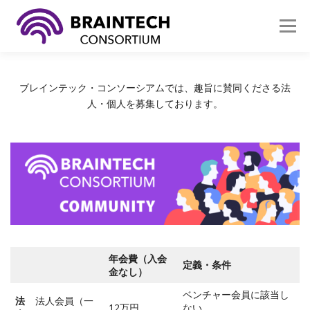
コ
ン
メニュ
テ
ン
ツ
イベント
参加する
活動内容
へ
ブレインテック・コンソーシアムでは、趣旨に賛同くださる法
ス
人・個人を募集しております。
キ
ブレインテックとは
組織概要
お問い合わせ
ッ
プ
年会費（入会
定義・条件
金なし）
ベンチャー会員に該当し
法
法人会員（一
12万円
ない