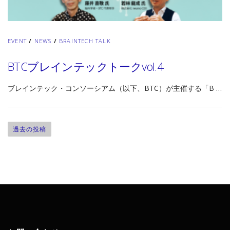
EVENT
/
NEWS
/
BRAINTECH TALK
BTCブレインテックトークvol.4
ブレインテック・コンソーシアム（以下、BTC）が主催する「B …
投
稿
過去の投稿
ナ
ビ
ゲ
ー
シ
ョ
ン