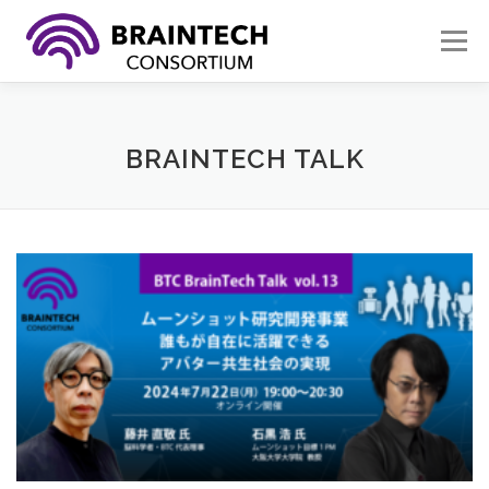
コ
ン
メニュ
テ
ン
ツ
イベント
参加する
活動内容
へ
BRAINTECH TALK
ス
キ
ブレインテックとは
組織概要
お問い合わせ
ッ
プ